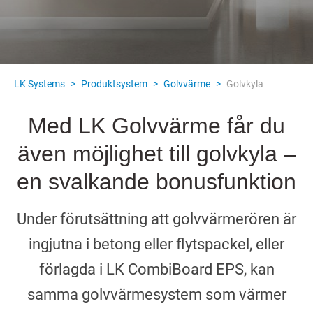
LK Systems
>
Produktsystem
>
Golvvärme
>
Golvkyla
Med LK Golvvärme får du
även möjlighet till golvkyla –
en svalkande bonusfunktion
Under förutsättning att golvvärmerören är
ingjutna i betong eller flytspackel, eller
förlagda i LK CombiBoard EPS, kan
samma golvvärmesystem som värmer