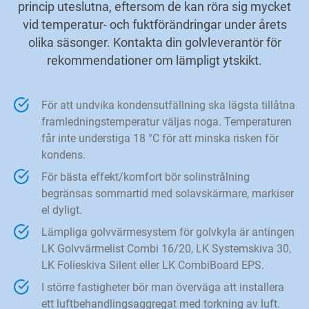
princip uteslutna, eftersom de kan röra sig mycket
vid temperatur- och fuktförändringar under årets
olika säsonger. Kontakta din golvleverantör för
rekommendationer om lämpligt ytskikt.
För att undvika kondensutfällning ska lägsta tillåtna
framledningstemperatur väljas noga. Temperaturen
får inte understiga 18 °C för att minska risken för
kondens.
För bästa effekt/komfort bör solinstrålning
begränsas sommartid med solavskärmare, markiser
el dyligt.
Lämpliga golvvärmesystem för golvkyla är antingen
LK Golvvärmelist Combi 16/20, LK Systemskiva 30,
LK Folieskiva Silent eller LK CombiBoard EPS.
I större fastigheter bör man överväga att installera
ett luftbehandlingsaggregat med torkning av luft.