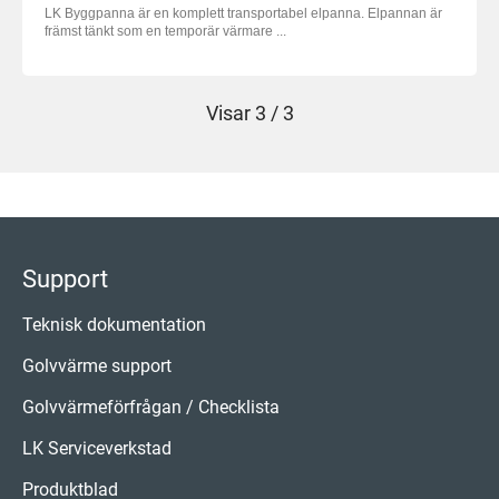
LK Byggpanna är en komplett transportabel elpanna. Elpannan är
främst tänkt som en temporär värmare ...
Visar
3 / 3
Support
Teknisk dokumentation
Golvvärme support
Golvvärmeförfrågan / Checklista
LK Serviceverkstad
Produktblad