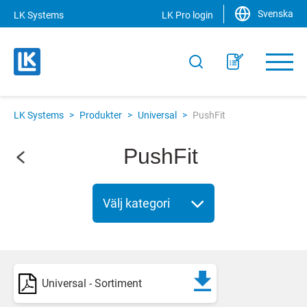
Svenska
LK Systems
LK Pro login
LK Systems
>
Produkter
>
Universal
>
PushFit
PushFit
Välj kategori
Universal - Sortiment