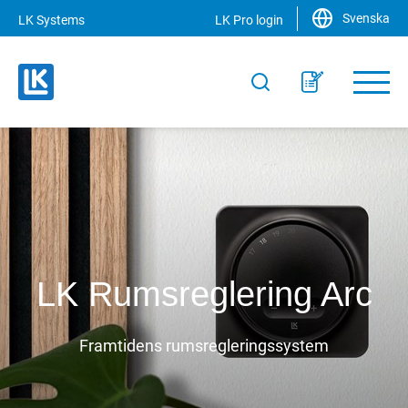
Svenska
LK Systems
LK Pro login
LK Rumsreglering Arc
Framtidens rumsregleringssystem