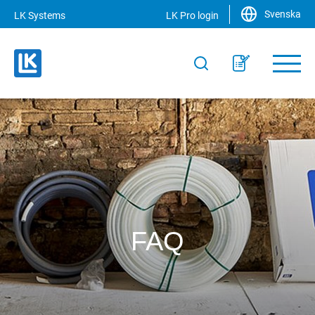
Svenska
LK Systems
LK Pro login
FAQ