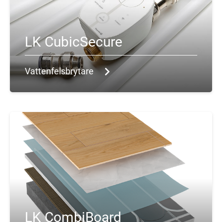
LK CubicSecure
Vattenfelsbrytare
LK CombiBoard