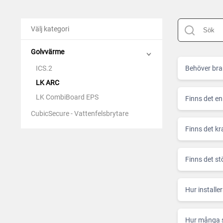
Suomi
Deutsc
Italian
Yкраїн
Välj kategori
Suomi
Golvvärme
ICS.2
Behöver bra
LK ARC
LK CombiBoard EPS
Finns det en
CubicSecure - Vattenfelsbrytare
Finns det kr
Finns det s
Hur installe
Hur många s