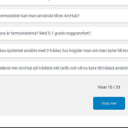
ermostater kan man använda till en ArcHub?
na är termostaterna? Med 0.1 grads noggrannhet?
Bas-systemet anslöts med 3 trådar, hur kopplar man om man byter till Ar
allerat min ArcHub på trådlöst nät (wifi) och vill nu byta till trådad anslu
Visar 10 / 33
Visa mer