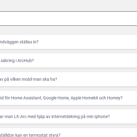
h
o
ська
ndväggen ställas in?
 säkring i ArcHub?
av på vilken mobil man ska ha?
töd för Home Assistant, Google Home, Apple Homekit och Homey?
rar man LK Arc med hjäp av internetdelning på min Iphone?
tälldon kan en termostat styra?