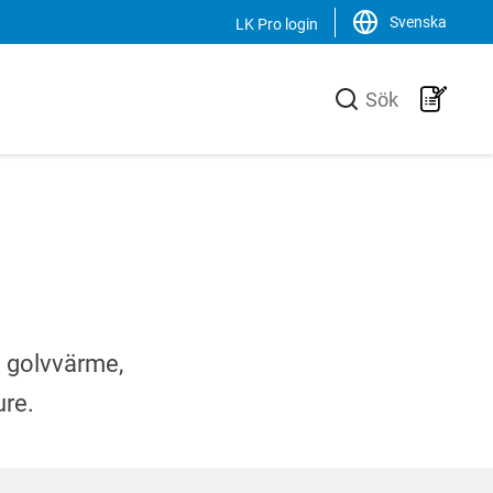
Svenska
LK Pro login
Stäng
Sök
LK Group
verkare av
LK är en familjeägd koncern som
ill VVS-
verkar internationellt inom VVS-
 effektiva
branschen. Vi är marknadsledande i
uktionen av
Sverige samt har en ökande
n unik
försäljning av produkter, system och
och
lösningar i Norden, Europa och USA.
e golvvärme,
Svenska
ure.
English