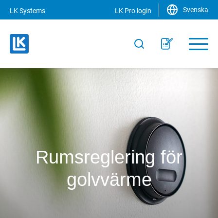
Svenska
LK Systems
LK Pro login
Rumsreglering för
golvvärme