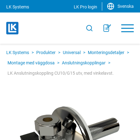
Svenska
LK Systems
LK Pro login
LK Systems
>
Produkter
>
Universal
>
Monteringsdetaljer
>
Montage med väggdosa
>
Anslutningskopplingar
>
LK Anslutningskoppling CU10/G15 utv, med vinkelavst.