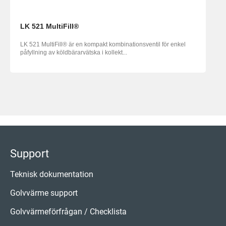
LK 521 MultiFill®
LK 521 MultiFill® är en kompakt kombinationsventil för enkel
påfyllning av köldbärarvätska i kollekt...
Support
Teknisk dokumentation
Golvvärme support
Golvvärmeförfrågan / Checklista