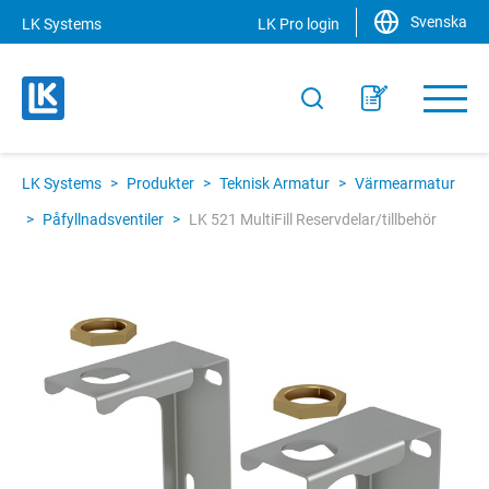
Svenska
LK Systems
LK Pro login
LK Systems
>
Produkter
>
Teknisk Armatur
>
Värmearmatur
>
Påfyllnadsventiler
>
LK 521 MultiFill Reservdelar/tillbehör