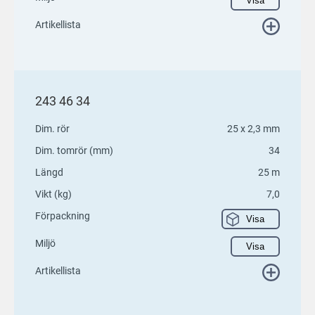
Visa
Artikellista
243 46 34
Dim. rör
25 x 2,3 mm
Dim. tomrör (mm)
34
Längd
25 m
Vikt (kg)
7,0
Förpackning
Visa
Miljö
Visa
Artikellista