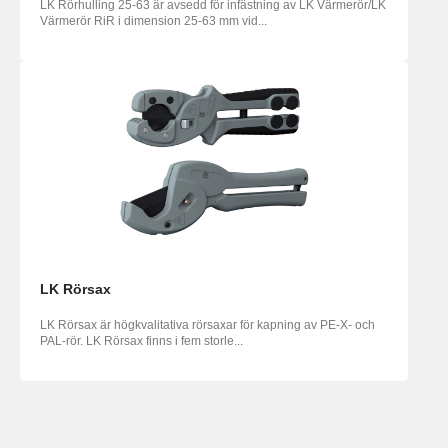
LK Rörhulling 25-63 är avsedd för infästning av LK Värmerör/LK
Värmerör RiR i dimension 25-63 mm vid...
LK Rörsax
LK Rörsax är högkvalitativa rörsaxar för kapning av PE-X- och
PAL-rör. LK Rörsax finns i fem storle...