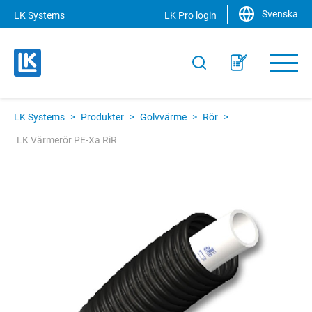
Svenska
LK Systems
LK Pro login
LK Systems
>
Produkter
>
Golvvärme
>
Rör
>
LK Värmerör PE-Xa RiR