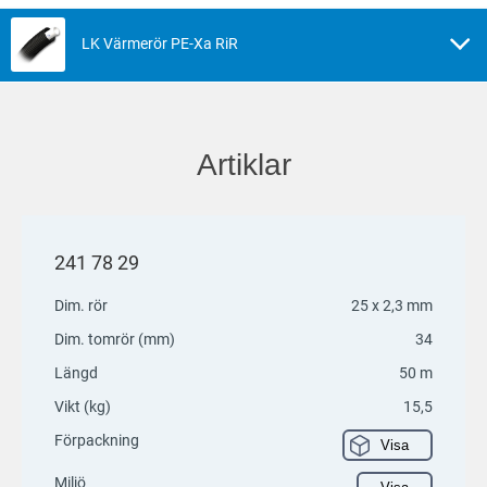
LK Värmerör PE-Xa RiR
Artiklar
241 78 29
Dim. rör
25 x 2,3 mm
Dim. tomrör (mm)
34
Längd
50 m
Vikt (kg)
15,5
Förpackning
Visa
Miljö