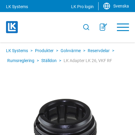
Svenska
LK Systems
LK Pro login
LK Systems
>
Produkter
>
Golvvärme
>
Reservdelar
>
Rumsreglering
>
Ställdon
>
LK Adapter LK 26, VKF RF