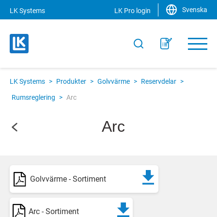
Svenska
LK Systems
LK Pro login
LK Systems
>
Produkter
>
Golvvärme
>
Reservdelar
>
Rumsreglering
>
Arc
Arc
Golvvärme - Sortiment
Arc - Sortiment