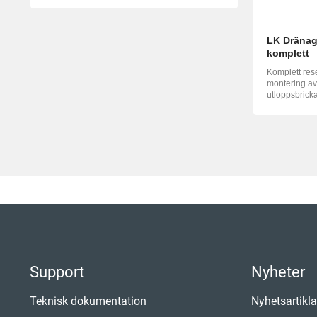
LK Dränag
komplett
Komplett res
montering a
utloppsbricka
GV samt ...
Support
Nyheter
Teknisk dokumentation
Nyhetsartikla