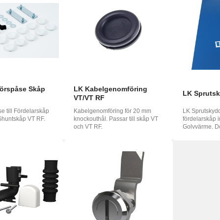
h
o
ська
hörspåse Skåp
LK Kabelgenomföring
LK Spruts
VT/VT RF
e till Fördelarskåp
Kabelgenomföring för 20 mm
LK Sprutskydd 
Shuntskåp VT RF.
knockouthål. Passar till skåp VT
fördelarskåp 
och VT RF.
Golvvärme. Detta sprutskydd ska
...