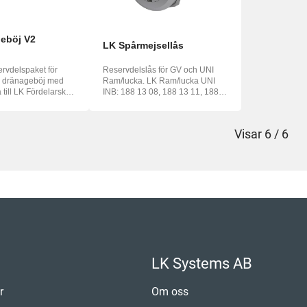
eböj V2
LK Spårmejsellås
ervdelspaket för
Reservdelslås för GV och UNI
v dränageböj med
Ram/lucka. LK Ram/lucka UNI
 till LK Fördelarskåp
INB: 188 13 08, 188 13 11, 188
13 05 och...
Visar
6 / 6
LK Systems AB
r
Om oss