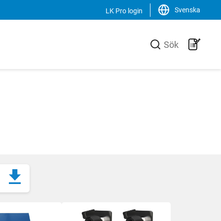
Svenska
LK Pro login
Stäng
Sök
LK Group
verkare av
LK är en familjeägd koncern som
ill VVS-
verkar internationellt inom VVS-
 effektiva
branschen. Vi är marknadsledande i
uktionen av
Sverige samt har en ökande
n unik
försäljning av produkter, system och
och
lösningar i Norden, Europa och USA.
Svenska
English