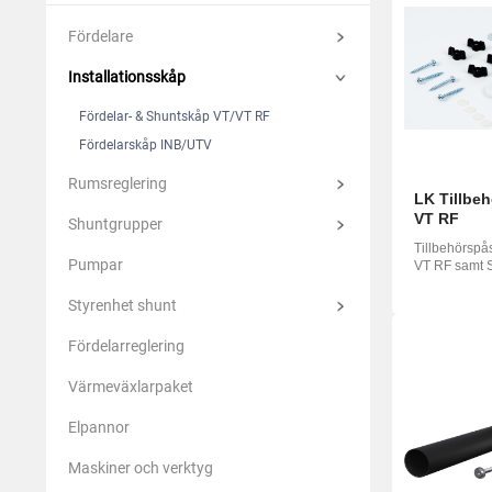
Suomi
Deutsc
Italian
Fördelare
Yкраїн
Installationsskåp
Suomi
Fördelar- & Shuntskåp VT/VT RF
Fördelarskåp INB/UTV
Rumsreglering
LK Tillbe
VT RF
Shuntgrupper
Tillbehörspås
Pumpar
VT RF samt 
Styrenhet shunt
Fördelarreglering
Värmeväxlarpaket
Elpannor
Maskiner och verktyg