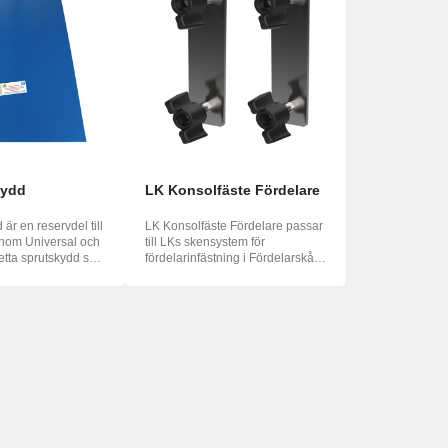
kydd
LK Konsolfäste Fördelare
är en reservdel till
LK Konsolfäste Fördelare passar
inom Universal och
till LKs skensystem för
fördelarinfästning i Fördelarskåp
GV och För...