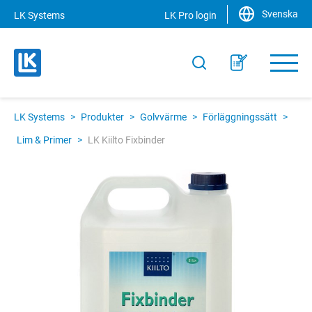
Svenska
LK Systems
LK Pro login
LK Systems
>
Produkter
>
Golvvärme
>
Förläggningssätt
>
Lim & Primer
>
LK Kiilto Fixbinder