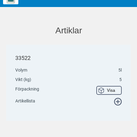
Artiklar
33522
Volym
5l
Vikt (kg)
5
Förpackning
Visa
Artikellista