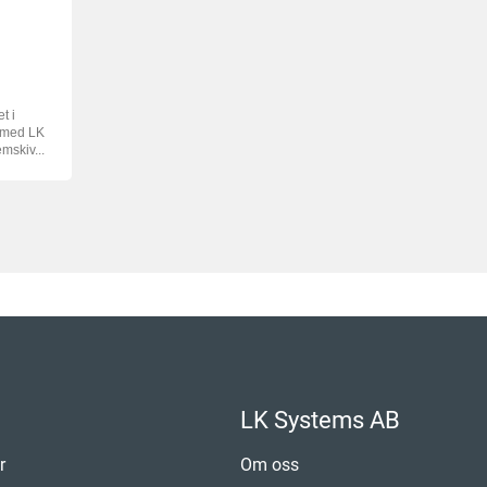
t i
g med LK
mskiv...
LK Systems AB
r
Om oss