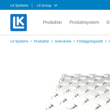
LK Systems
LK Group
Produkter
Produktsystem
D
LK Systems
LK Ar
LK Systems
>
Produkter
>
Golvvärme
>
Förläggningssätt
>
LK Systems är ledande i Norden inom
LK Arma
lösningar för värme- och
systemt
tappvattensystem samt kulvert. Våra
produkt
system är enkla att installera och i vår
den gl
prefabriceringsanläggning tillverkar vi
lösnin
även skräddarsydda system som
om hur 
ytterligare förenklar installationen.
kompon
produkt
Svenska
English
Svens
Norsk
Englis