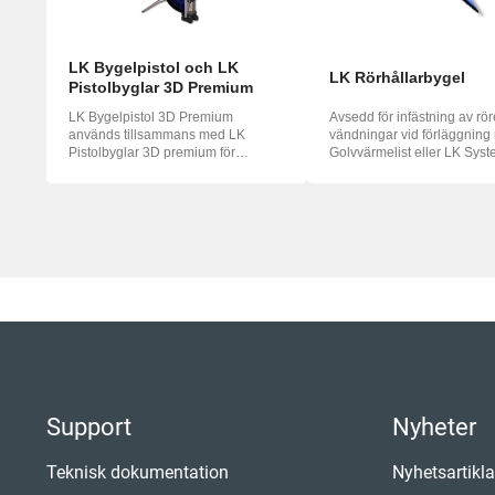
LK Bygelpistol och LK
LK Rörhållarbygel
Pistolbyglar 3D Premium
LK Bygelpistol 3D Premium
Avsedd för infästning av röre
används tillsammans med LK
vändningar vid förläggnin
Pistolbyglar 3D premium för
Golvvärmelist eller LK Syste
fastsättning av LK ...
Support
Nyheter
Teknisk dokumentation
Nyhetsartikla