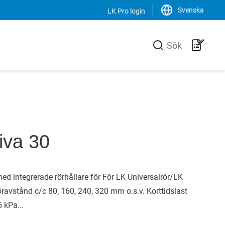
Svenska
LK Pro login
Stäng
Sök
LK Group
verkare av
LK är en familjeägd koncern som
ill VVS-
verkar internationellt inom VVS-
 effektiva
branschen. Vi är marknadsledande i
uktionen av
Sverige samt har en ökande
iva 30
n unik
försäljning av produkter, system och
och
lösningar i Norden, Europa och USA.
ed integrerade rörhållare för För LK Universalrör/LK
Svenska
English
ravstånd c/c 80, 160, 240, 320 mm o.s.v. Korttidslast
 kPa...