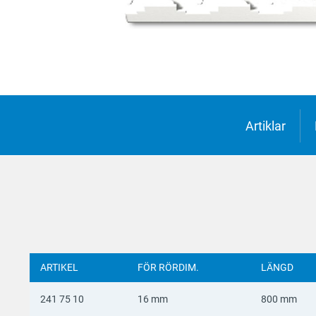
Suomi
Deutsc
Italian
Yкраїн
Suomi
Artiklar
ARTIKEL
FÖR RÖRDIM.
LÄNGD
241 75 10
16 mm
800 mm