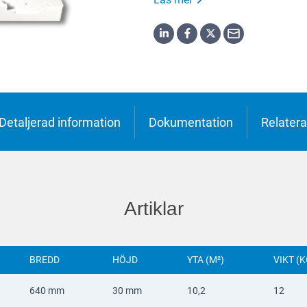
h
o
ська
Detaljerad information
Dokumentation
Relatera
Artiklar
BREDD
HÖJD
YTA (M²)
VIKT (K
640 mm
30 mm
10,2
12