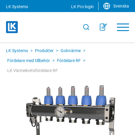
Svenska
LK Systems
LK Pro login
LK Systems
>
Produkter
>
Golvvärme
>
Fördelare med tillbehör
>
Fördelare RF
>
LK Värmekretsfördelare RF