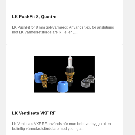
LK PushFit 8, Quattro
LK PushFit för 8 mm golvvärmerör. Används t.ex. för anslutning
mot LK Värmekretsfördelare RF eller L...
LK Ventilsats VKF RF
LK Ventilsats VKF RF används när man behöver bygga ut en
befintlig värmekretsfördelare med ytterliga...