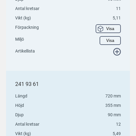
Antal kretsar
11
Vikt (kg)
5,11
Förpackning
Visa
Miljö
Visa
Artikellista
241 93 61
Längd
720 mm
Höjd
355 mm
Djup
90 mm
Antal kretsar
12
Vikt (kg)
5,49