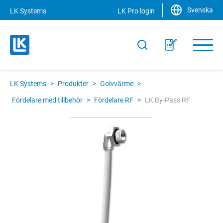
Svenska
LK Systems
LK Pro login
LK Systems
>
Produkter
>
Golvvärme
>
Fördelare med tillbehör
>
Fördelare RF
>
LK By-Pass RF