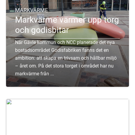
MARKVÄRME
Markvärme värmer upp torg
och godisbitar
När Gävle kommun och NCC planerade det nya
bostadsområdet Godisfabriken fanns det en
ambition: att skapa en trivsam och hållbar miljö
– året om. På det stora torget i området har nu
markvärme från ...