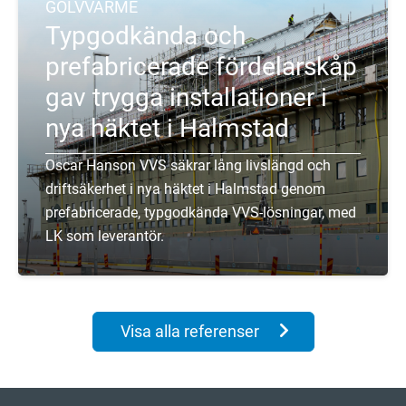
GOLVVÄRME
Typgodkända och
prefabricerade fördelarskåp
gav trygga installationer i
nya häktet i Halmstad
Oscar Hanson VVS säkrar lång livslängd och
driftsäkerhet i nya häktet i Halmstad genom
prefabricerade, typgodkända VVS-lösningar, med
LK som leverantör.
Visa alla referenser