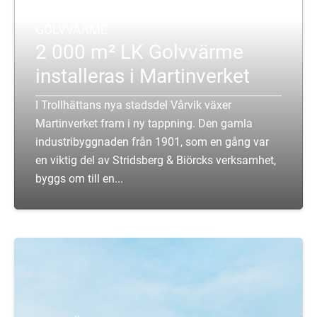
GOLVVÄRME
2 000 m² LK Golvvärme
installeras i Martinverket
I Trollhättans nya stadsdel Vårvik växer
Martinverket fram i ny tappning. Den gamla
industribyggnaden från 1901, som en gång var
en viktig del av Stridsberg & Biörcks verksamhet,
byggs om till en...