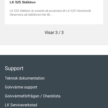
LK 525 Ställdon
LK 525 Ställdon är avsedd att användas till LK 525 Växelventil .
Observera att ställdonet inte får ...
Visar
3 / 3
Support
Teknisk dokumentation
Golvvärme support
Golvvärmeförfrågan / Checklista
LK Serviceverkstad