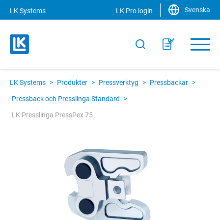
Svenska
LK Systems
LK Pro login
LK Systems
>
Produkter
>
Pressverktyg
>
Pressbackar
>
Pressback och Presslinga Standard
>
LK Presslinga PressPex 75