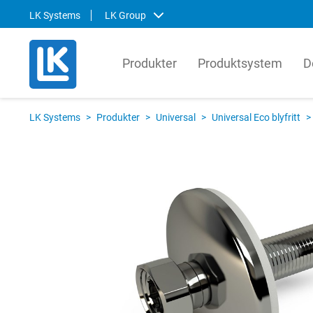
LK Systems
LK Group
Produkter
Produktsystem
D
LK Systems
LK Ar
LK Systems
>
Produkter
>
Universal
>
Universal Eco blyfritt
>
LK Systems är ledande i Norden inom
LK Arma
lösningar för värme- och
systemt
tappvattensystem samt kulvert. Våra
produkt
system är enkla att installera och i vår
den gl
prefabriceringsanläggning tillverkar vi
lösnin
även skräddarsydda system som
om hur 
ytterligare förenklar installationen.
kompon
produkt
Svenska
English
Svens
Norsk
Englis