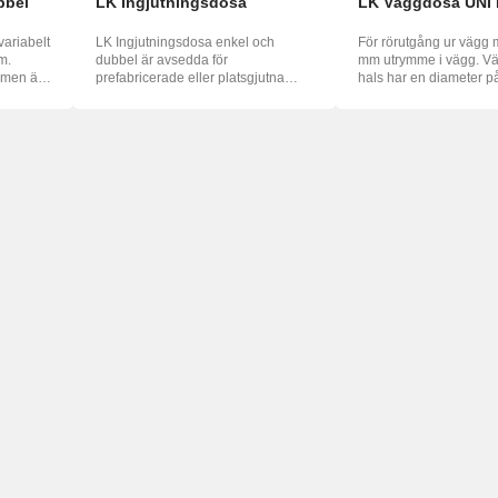
bbel
LK Ingjutningsdosa
LK Väggdosa UNI 
variabelt
LK Ingjutningsdosa enkel och
För rörutgång ur vägg 
m.
dubbel är avsedda för
mm utrymme i vägg. Väggdosans
 men är
prefabricerade eller platsgjutna
hals har en diameter 
betongväggar. ...
Min...