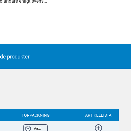
landare enligt svens...
de produkter
FÖRPACKNING
ARTIKELLISTA
Visa