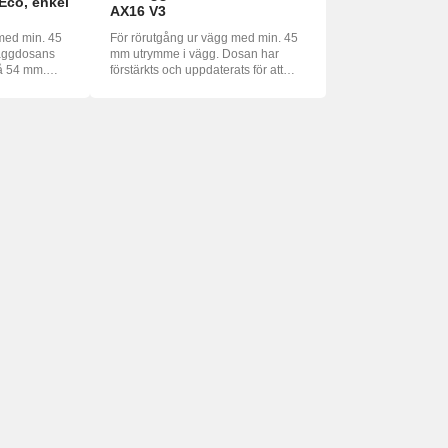
Eco, enkel
AX16 V3
med min. 45
För rörutgång ur vägg med min. 45
mm utrymme i vägg. Dosan har
på 54 mm.
förstärkts och uppdaterats för att
bä...