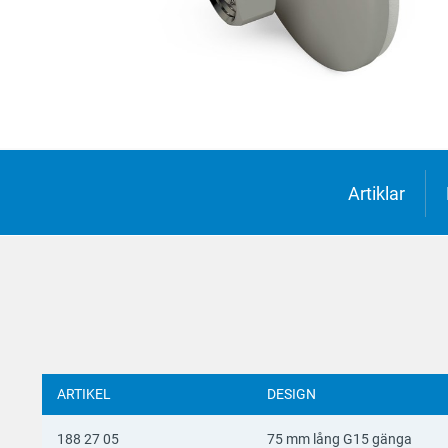
Suomi
Deutsc
Italian
Yкраїн
Suomi
Artiklar
ARTIKEL
DESIGN
188 27 05
75 mm lång G15 gänga