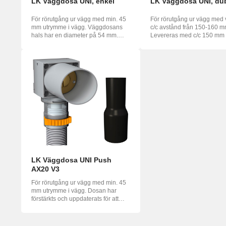
LK Väggdosa UNI, enkel
LK Väggdosa UNI, du
För rörutgång ur vägg med min. 45
För rörutgång ur vägg med 
mm utrymme i vägg. Väggdosans
c/c avstånd från 150-160 m
hals har en diameter på 54 mm.
Levereras med c/c 150 mm
Min...
enk...
LK Väggdosa UNI Push
AX20 V3
För rörutgång ur vägg med min. 45
mm utrymme i vägg. Dosan har
förstärkts och uppdaterats för att
bä...