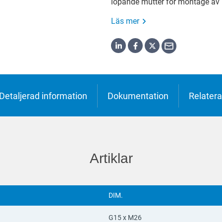
löpande mutter för montage av b
h
o
Läs mer
ська
Detaljerad information
Dokumentation
Relatera
Artiklar
DIM.
G15 x M26