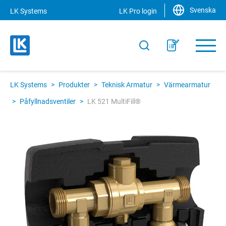
Svenska
LK Systems
LK Pro login
LK Systems
>
Produkter
>
Teknisk Armatur
>
Värmearmatur
>
Påfyllnadsventiler
>
LK 521 MultiFill®