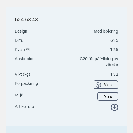
624 63 43
Design
Med isolering
Dim.
G25
Kvs m³/h
12,5
Anslutning
G20 för påfyllning av
vätska
Vikt (kg)
1,32
Förpackning
Visa
Miljö
Visa
Artikellista