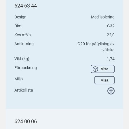
624 63 44
Design
Med isolering
Dim.
G32
Kvs m³/h
22,0
Anslutning
G20 för påfyllning av
vätska
Vikt (kg)
1,74
Förpackning
Visa
Miljö
Visa
Artikellista
624 00 06