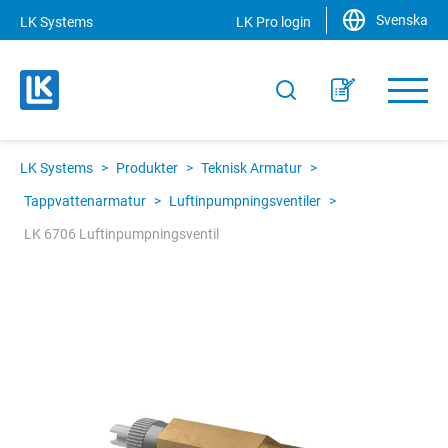
Svenska
LK Systems
LK Pro login
LK Systems
>
Produkter
>
Teknisk Armatur
>
Tappvattenarmatur
>
Luftinpumpningsventiler
>
LK 6706 Luftinpumpningsventil