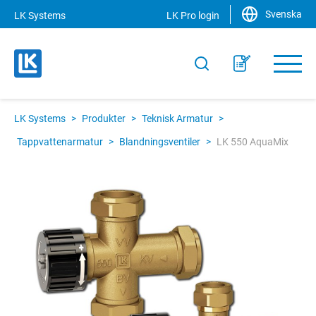
Svenska
LK Systems
LK Pro login
LK Systems
>
Produkter
>
Teknisk Armatur
>
Tappvattenarmatur
>
Blandningsventiler
>
LK 550 AquaMix