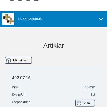
LK 550 AquaMix
Artiklar
Måttskiss
492 07 16
Dim.
15 mm
Kvs m³/h
1,2
Förpackning
Visa