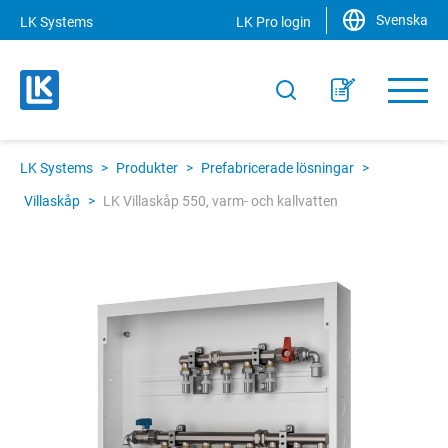
Svenska
LK Systems
LK Pro login
LK Systems
>
Produkter
>
Prefabricerade lösningar
>
Villaskåp
>
LK Villaskåp 550, varm- och kallvatten