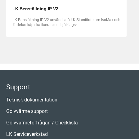
LK Benställning IP V2
LK Benställning IP V2 används då LK Stamfördelare IsoMax och
fördelarskåp ska fixeras mot bjälklagsk...
Support
Teknisk dokumentation
Golvvärme support
Golvvärmeförfrågan / Checklista
LK Serviceverkstad