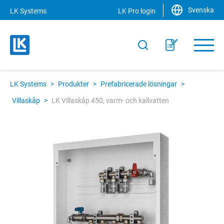
Svenska
LK Systems
LK Pro login
LK Systems
>
Produkter
>
Prefabricerade lösningar
>
Villaskåp
>
LK Villaskåp 450, varm- och kallvatten