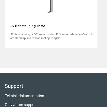
LK Benställning IP V2
LK Benställning IP V2 används då LK Stamfördelare IsoMax och
fördelarskåp ska fixeras mot bjälklagsk...
Support
Teknisk dokumentation
Golvvärme support