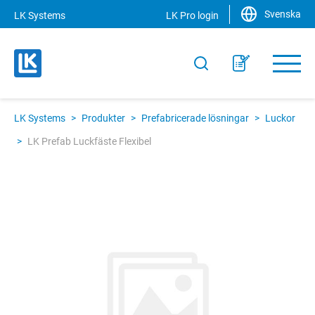
Svenska
LK Systems
LK Pro login
LK Systems
>
Produkter
>
Prefabricerade lösningar
>
Luckor
>
LK Prefab Luckfäste Flexibel