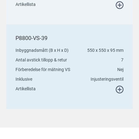
Artikellista
P8800-VS-39
Inbyggnadsmått (B x H x D)
550 x 550 x 95 mm
Antal avstick tillopp & retur
7
Förberedelse för mätning VS
Nej
Inklusive
Injusteringsventil
Artikellista