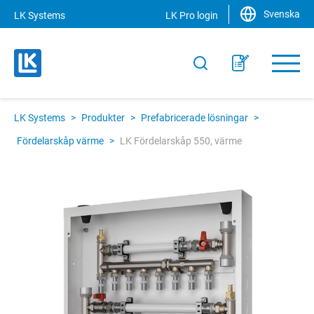
Svenska
LK Systems
LK Pro login
LK Systems
>
Produkter
>
Prefabricerade lösningar
>
Fördelarskåp värme
>
LK Fördelarskåp 550, värme