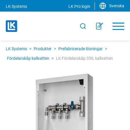
Svenska
LK Systems
LK Pro login
LK Systems
>
Produkter
>
Prefabricerade lösningar
>
Fördelarskåp kallvatten
>
LK Fördelarskåp 350, kallvatten