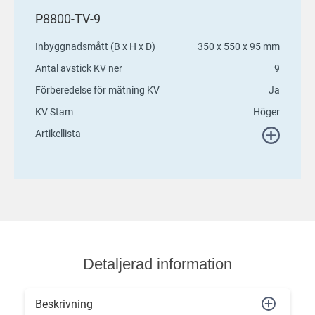
P8800-TV-9
Inbyggnadsmått (B x H x D)
350 x 550 x 95 mm
Antal avstick KV ner
9
Förberedelse för mätning KV
Ja
KV Stam
Höger
Artikellista
Detaljerad information
Beskrivning