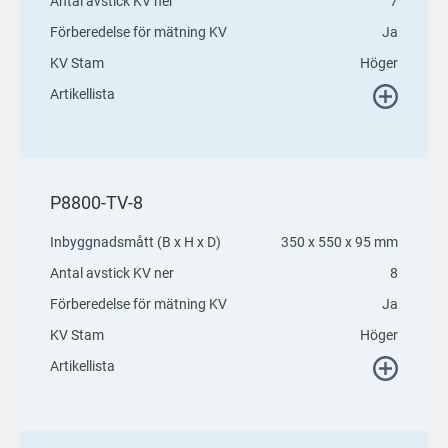
Antal avstick KV ner
7
Förberedelse för mätning KV
Ja
KV Stam
Höger
Artikellista
P8800-TV-8
Inbyggnadsmått (B x H x D)
350 x 550 x 95 mm
Antal avstick KV ner
8
Förberedelse för mätning KV
Ja
KV Stam
Höger
Artikellista