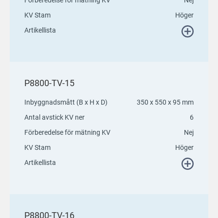
KV Stam
Höger
Artikellista
P8800-TV-15
Inbyggnadsmått (B x H x D)
350 x 550 x 95 mm
Antal avstick KV ner
6
Förberedelse för mätning KV
Nej
KV Stam
Höger
Artikellista
P8800-TV-16