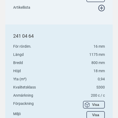
Artikellista
241 04 64
För rördim.
16 mm
Längd
1175 mm
Bredd
800 mm
Höjd
18 mm
Yta (m²)
0,94
Kvalitetsklass
S300
Anmärkning
200 c / c
Förpackning
Visa
Miljö
Visa