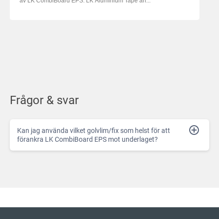
av LK CombiBoard EPS. LK Aluminium Tape an...
Frågor & svar
Kan jag använda vilket golvlim/fix som helst för att
förankra LK CombiBoard EPS mot underlaget?