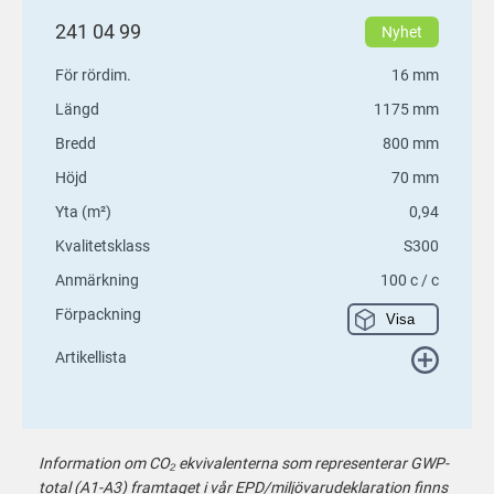
241 04 99
Nyhet
För rördim.
16 mm
Längd
1175 mm
Bredd
800 mm
Höjd
70 mm
Yta (m²)
0,94
Kvalitetsklass
S300
Anmärkning
100 c / c
Förpackning
Visa
Artikellista
Information om CO₂ ekvivalenterna som representerar GWP-
total (A1-A3) framtaget i vår EPD/miljövarudeklaration finns