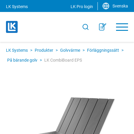
Svenska
LK Systems
LK Pro login
LK Systems
>
Produkter
>
Golvvärme
>
Förläggningssätt
>
På bärande golv
>
LK CombiBoard EPS