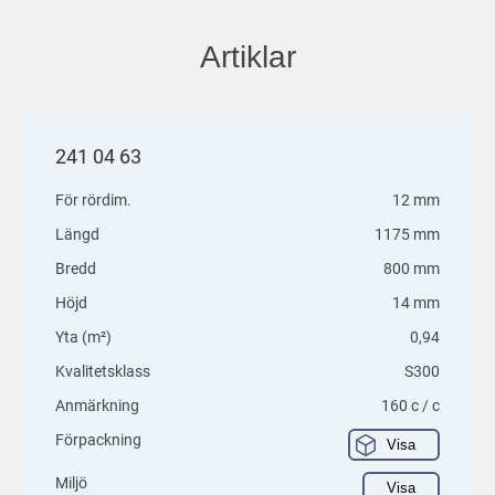
Artiklar
241 04 63
För rördim.
12 mm
Längd
1175 mm
Bredd
800 mm
Höjd
14 mm
Yta (m²)
0,94
Kvalitetsklass
S300
Anmärkning
160 c / c
Förpackning
Visa
Miljö
Visa