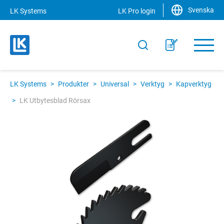
Svenska
LK Systems
LK Pro login
LK Systems
>
Produkter
>
Universal
>
Verktyg
>
Kapverktyg
>
LK Utbytesblad Rörsax