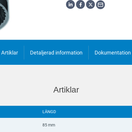
h
o
ська
Artiklar
Detaljerad information
Dokumentation
Artiklar
LÄNGD
85 mm