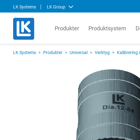
LK Systems
LK Group
Produkter
Produktsystem
D
LK Systems
LK Ar
LK Systems
>
Produkter
>
Universal
>
Verktyg
>
Kalibrering
LK Systems är ledande i Norden inom
LK Arma
lösningar för värme- och
systemt
tappvattensystem samt kulvert. Våra
produkt
system är enkla att installera och i vår
den gl
prefabriceringsanläggning tillverkar vi
lösnin
även skräddarsydda system som
om hur 
ytterligare förenklar installationen.
kompon
produkt
Svenska
English
Svens
Norsk
Englis