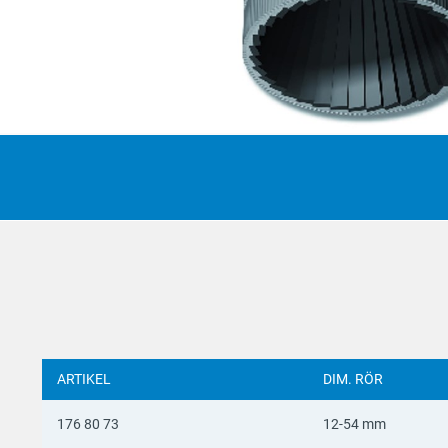
Suomi
Deutsc
Italian
Yкраїн
Suomi
ARTIKEL
DIM. RÖR
176 80 73
12-54 mm