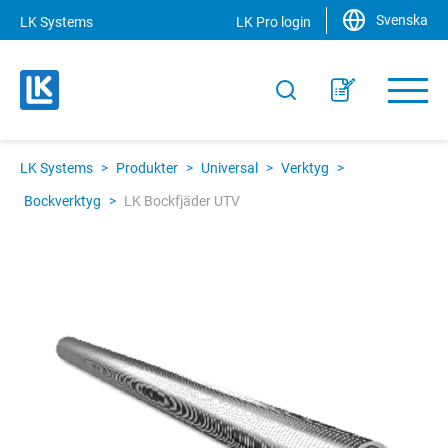
Svenska
LK Systems
LK Pro login
LK Systems
>
Produkter
>
Universal
>
Verktyg
>
Bockverktyg
>
LK Bockfjäder UTV