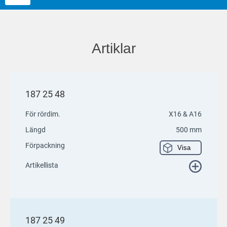
Artiklar
187 25 48
För rördim.
X16 & A16
Längd
500 mm
Förpackning
Visa
Artikellista
187 25 49