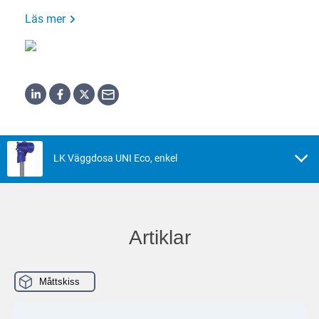
Läs mer
LK Väggdosa UNI Eco, enkel
Artiklar
Måttskiss