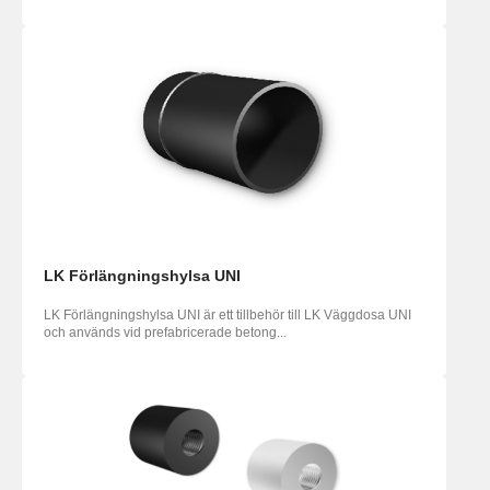
LK Förlängningshylsa UNI
LK Förlängningshylsa UNI är ett tillbehör till LK Väggdosa UNI
och används vid prefabricerade betong...