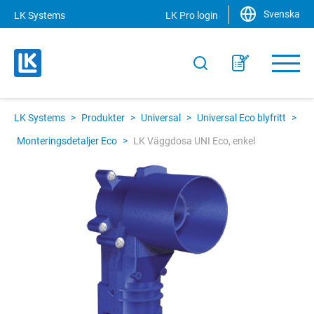
Svenska
LK Systems
LK Pro login
LK Systems
>
Produkter
>
Universal
>
Universal Eco blyfritt
>
Monteringsdetaljer Eco
>
LK Väggdosa UNI Eco, enkel