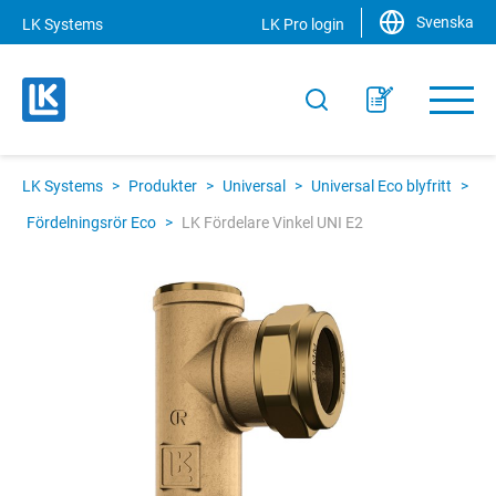
Svenska
LK Systems
LK Pro login
LK Systems
>
Produkter
>
Universal
>
Universal Eco blyfritt
>
Fördelningsrör Eco
>
LK Fördelare Vinkel UNI E2