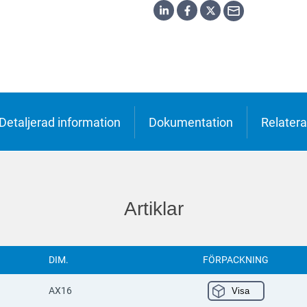
h
o
ська
Detaljerad information
Dokumentation
Relatera
Artiklar
DIM.
FÖRPACKNING
AX16
Visa