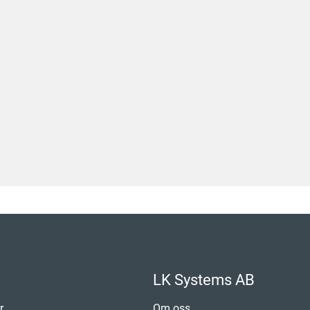
LK Systems AB
r
Om oss