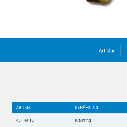
Suomi
Deutsc
Italian
Yкраїн
Suomi
Artiklar
ARTIKEL
BENÄMNING
481 44 10
Klämring