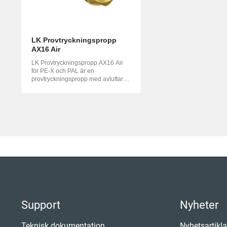
LK Provtryckningspropp
AX16 Air
LK Provtryckningspropp AX16 Air
för PE-X och PAL är en
provtryckningspropp med avluftare
för snabb l...
Support
Nyheter
Teknisk dokumentation
Nyhetsartikla