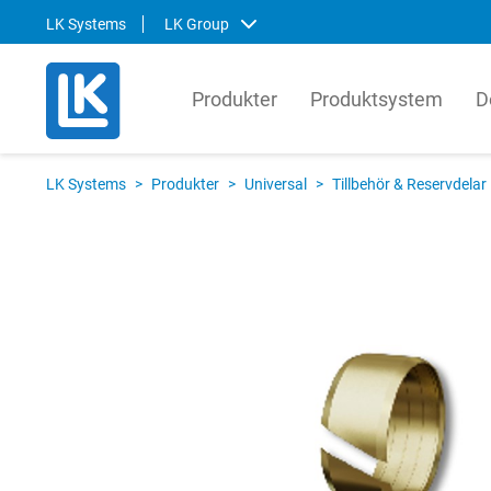
LK Systems
LK Group
Produkter
Produktsystem
D
LK Systems
LK Ar
LK Systems
>
Produkter
>
Universal
>
Tillbehör & Reservdelar
LK Systems är ledande i Norden inom
LK Arma
lösningar för värme- och
systemt
tappvattensystem samt kulvert. Våra
produkt
system är enkla att installera och i vår
den gl
prefabriceringsanläggning tillverkar vi
lösnin
även skräddarsydda system som
om hur 
ytterligare förenklar installationen.
kompon
produkt
Svenska
English
Svens
Norsk
Englis