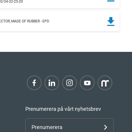
0/34-32-25-20
ECTOR, MADE OF RUBBER - EPD
Prenumerera på vårt nyhetsbrev
Prenumerera