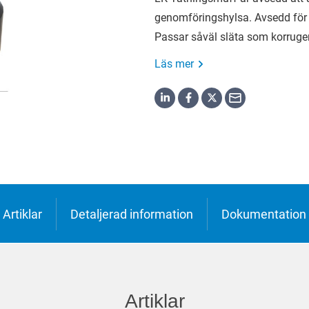
h
genomföringshylsa. Avsedd för
o
Passar såväl släta som korruger
ська
Läs mer
Artiklar
Detaljerad information
Dokumentation
Artiklar