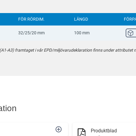
FÖR RÖRDIM.
LÄNGD
FÖRP
32/25/20 mm
100 mm
-A3) framtaget i vår EPD/miljövarudeklaration finns under attributet mi
ation
Produktblad