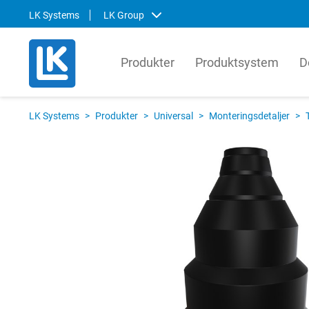
LK Systems
LK Group
Produkter
Produktsystem
D
LK Systems
LK Ar
LK Systems
>
Produkter
>
Universal
>
Monteringsdetaljer
>
LK Systems är ledande i Norden inom
LK Arma
lösningar för värme- och
systemt
tappvattensystem samt kulvert. Våra
produkt
system är enkla att installera och i vår
den gl
prefabriceringsanläggning tillverkar vi
lösnin
även skräddarsydda system som
om hur 
ytterligare förenklar installationen.
kompon
produkt
Svenska
English
Svens
Norsk
Englis