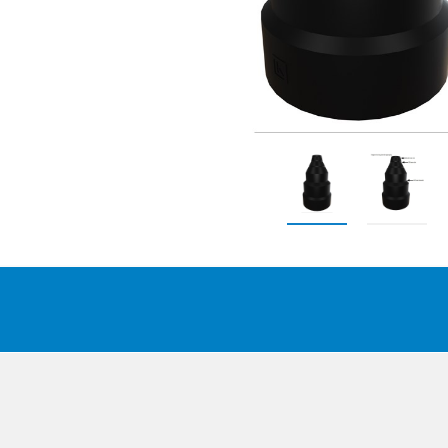
Suomi
Deutsc
Italian
Yкраїн
Suomi