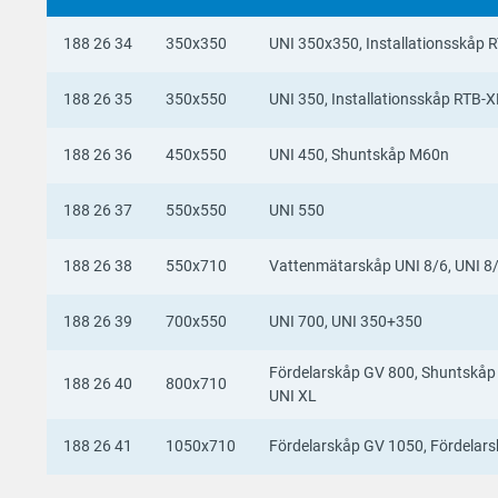
188 26 34
350x350
UNI 350x350, Installationsskåp 
188 26 35
350x550
UNI 350, Installationsskåp RTB-X
188 26 36
450x550
UNI 450, Shuntskåp M60n
188 26 37
550x550
UNI 550
188 26 38
550x710
Vattenmätarskåp UNI 8/6, UNI 8
188 26 39
700x550
UNI 700, UNI 350+350
Fördelarskåp GV 800, Shuntskåp
188 26 40
800x710
UNI XL
188 26 41
1050x710
Fördelarskåp GV 1050, Fördelar