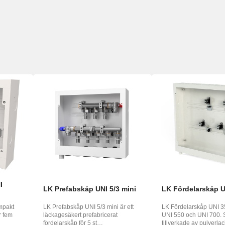
I
LK Prefabskåp UNI 5/3 mini
LK Fördelarskåp 
mpakt
LK Prefabskåp UNI 5/3 mini är ett
LK Fördelarskåp UNI 3
r fem
läckagesäkert prefabricerat
UNI 550 och UNI 700. 
fördelarskåp för 5 st
tillverkade av pulverlac