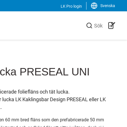
Svenska
LK Pro login
Stäng
Sök
LK Group
verkare av
LK är en familjeägd koncern som
ill VVS-
verkar internationellt inom VVS-
 effektiva
branschen. Vi är marknadsledande i
ucka PRESEAL UNI
uktionen av
Sverige samt har en ökande
n unik
försäljning av produkter, system och
och
lösningar i Norden, Europa och USA.
erade foliefläns och tät lucka.
 lucka LK Kaklingsbar Design PRESEAL eller LK
Svenska
.
English
en 60 mm bred fläns som den prefabricerade 50 mm