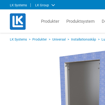
LK Systems
LK Group
Produkter
Produktsystem
D
LK Systems
LK Ar
LK Systems
>
Produkter
>
Universal
>
Installationsskåp
>
Lu
LK Systems är ledande i Norden inom
LK Arma
lösningar för värme- och
systemt
tappvattensystem samt kulvert. Våra
produkt
system är enkla att installera och i vår
den gl
prefabriceringsanläggning tillverkar vi
lösnin
även skräddarsydda system som
om hur 
ytterligare förenklar installationen.
kompon
produkt
Svenska
English
Svens
Norsk
Englis