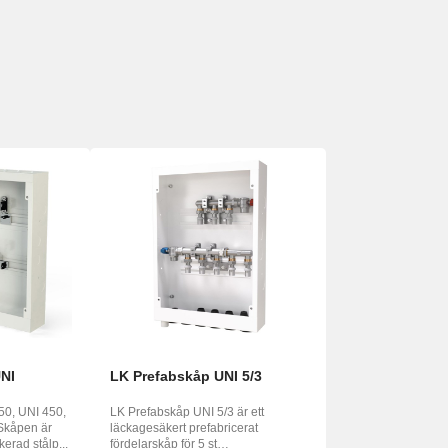
UNI
LK Prefabskåp UNI 5/3
50, UNI 450,
LK Prefabskåp UNI 5/3 är ett
Skåpen är
läckagesäkert prefabricerat
kerad stålp...
fördelarskåp för 5 st