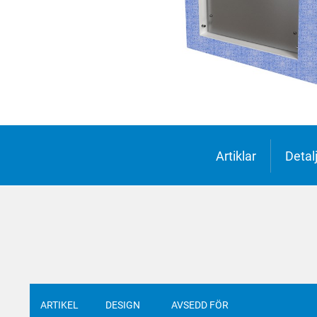
Suomi
Deutsc
Italian
Yкраїн
Suomi
Artiklar
Detal
ARTIKEL
DESIGN
AVSEDD FÖR