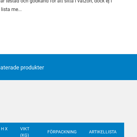
 är testad och godkänd för att sitta i våtzon, dock ej i
lista me...
laterade produkter
 H X
VIKT
FÖRPACKNING
ARTIKELLISTA
(KG)