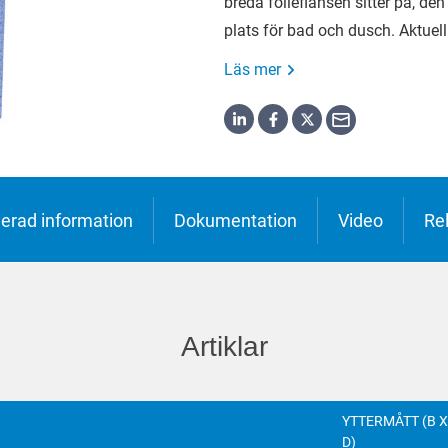
breda folieflänsen sitter på, den
h
o
plats för bad och dusch. Aktuell 
ська
Läs mer
jerad information
Dokumentation
Video
Re
Artiklar
YTTERMÅTT (B X
D)