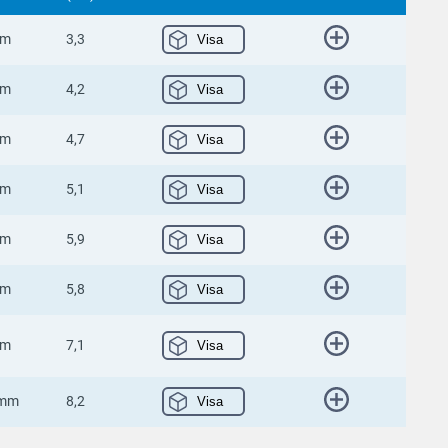
mm
3,3
Visa
mm
4,2
Visa
mm
4,7
Visa
mm
5,1
Visa
mm
5,9
Visa
mm
5,8
Visa
mm
7,1
Visa
 mm
8,2
Visa