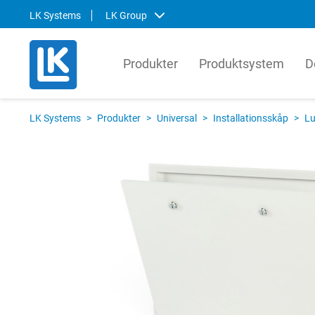
LK Systems
LK Group
Produkter
Produktsystem
D
LK Systems
LK Ar
LK Systems
>
Produkter
>
Universal
>
Installationsskåp
>
Lu
LK Systems är ledande i Norden inom
LK Arma
lösningar för värme- och
systemt
tappvattensystem samt kulvert. Våra
produkt
system är enkla att installera och i vår
den gl
prefabriceringsanläggning tillverkar vi
lösnin
även skräddarsydda system som
om hur 
ytterligare förenklar installationen.
kompon
produkt
Svenska
English
Svens
Norsk
Englis