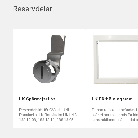
Reservdelar
LK Spårmejsellås
LK Förhöjningsram
Reservdelslås för GV och UNI
Denna ram kan användas t.
Ram/lucka. LK Ram/lucka UNI INB:
skåpet har monterats för lång
188 13 08, 188 13 11, 188 13 05
konstruktionen, då blir det p.
och...