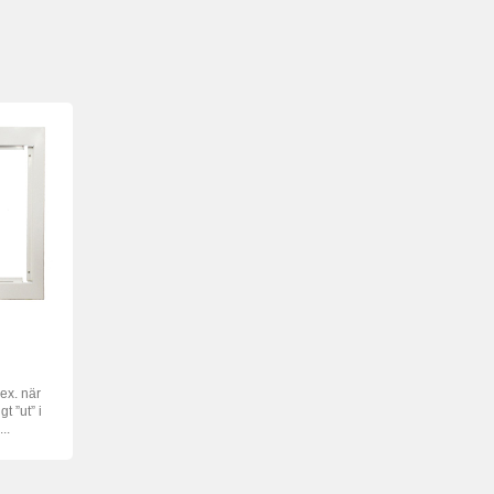
ex. när
t ”ut” i
..