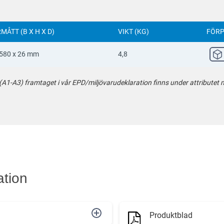
MÅTT (B X H X D)
VIKT (KG)
FÖRP
 580 x 26 mm
4,8
-A3) framtaget i vår EPD/miljövarudeklaration finns under attributet mi
ation
Produktblad