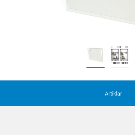
Suomi
Deutsc
Italian
Yкраїн
Suomi
Artiklar