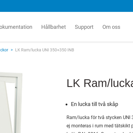
okumentation
Hållbarhet
Support
Om oss
matur
LK Pex
ckor
>
LK Ram/lucka UNI 350+350 INB
tur är en ledande ventil- och
LK Pex är en innovativ till
illverkare i Europa med en årlig
plaströr med hög kvalitet t
ion av miljontals ventiler för
industrin. Vår kärna är den
obala VVS-marknaden. Våra
och högteknologiska prod
LK Ram/luck
gar baseras på en helhetssyn
förnätade PE-Xa-rör med e
ventiler, styrenheter,
kombination av böjlighet 
enter och prefabricerade
trycktålighet.
En lucka till två skåp
er fungerar ihop.
English
Ram/lucka för två stycken UNI 
ka
ej monteras i rum med tätskikt p
h