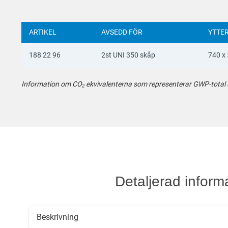
ARTIKEL
AVSEDD FÖR
YTTER
188 22 96
2st UNI 350 skåp
740 x
Information om CO₂ ekvivalenterna som representerar GWP-total (A1
Detaljerad inform
Beskrivning