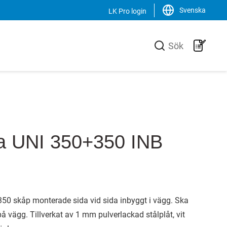
Svenska
LK Pro login
Stäng
Sök
LK Group
verkare av
LK är en familjeägd koncern som
ill VVS-
verkar internationellt inom VVS-
 effektiva
branschen. Vi är marknadsledande i
uktionen av
Sverige samt har en ökande
a UNI 350+350 INB
n unik
försäljning av produkter, system och
och
lösningar i Norden, Europa och USA.
Svenska
English
350 skåp monterade sida vid sida inbyggt i vägg. Ska
å vägg. Tillverkat av 1 mm pulverlackad stålplåt, vit