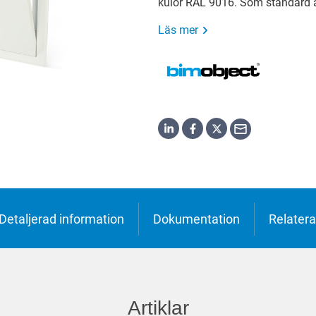
kulör RAL 9016. Som standard är
h
o
Läs mer
ська
Detaljerad information
Dokumentation
Relatera
Artiklar