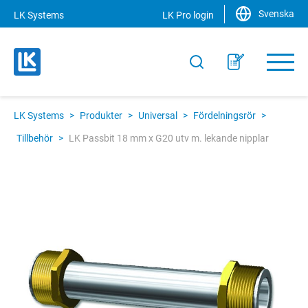
Svenska
LK Systems
LK Pro login
LK Systems
>
Produkter
>
Universal
>
Fördelningsrör
>
Tillbehör
>
LK Passbit 18 mm x G20 utv m. lekande nipplar