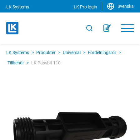
Svenska
LK Systems
LK Pro login
LK Systems
>
Produkter
>
Universal
>
Fördelningsrör
>
Tillbehör
>
LK Passbit 110