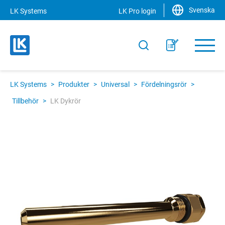
Svenska
LK Systems
LK Pro login
LK Systems
>
Produkter
>
Universal
>
Fördelningsrör
>
Tillbehör
>
LK Dykrör