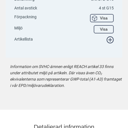
Antal avstick
4 st G15
Förpackning
Visa
Miljö
Visa
Artikellista
Information om SVHC-ämnen enligt REACH artikel 33 finns
under attributet miljö på artikeln. Där visas även CO₂
ekvivalenterna som representerar GWP-total (A1-A3) framtaget
i vår EPD/miljövarudeklaration.
Detaljerad information