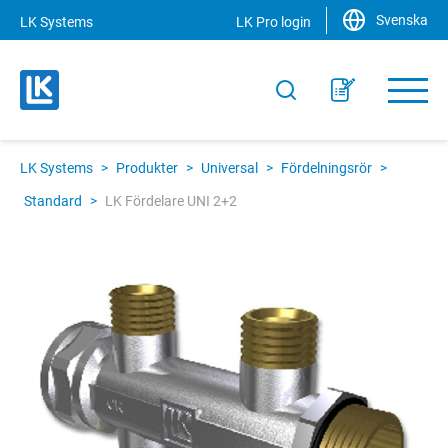
Svenska
LK Systems
LK Pro login
LK Systems
>
Produkter
>
Universal
>
Fördelningsrör
>
Standard
>
LK Fördelare UNI 2+2