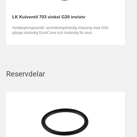
LK Kulventil 703 vinkel G20 inv/utv
Avstängningsventil i avzinkningshärdig mässing med G20-
gänga utvändig EuroCone och invändig för ansl...
Reservdelar