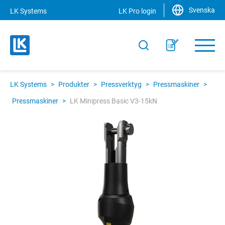
Svenska
LK Systems
LK Pro login
LK Systems
>
Produkter
>
Pressverktyg
>
Pressmaskiner
>
Pressmaskiner
>
LK Minipress Basic V3-15kN