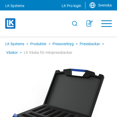
Svenska
LK Systems
LK Pro login
LK Systems
>
Produkter
>
Pressverktyg
>
Pressbackar
>
Väskor
>
LK Väska för minipressbackar