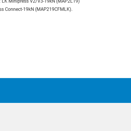
n: LK Minipress V2/V3-19kN (MAP2L19)
ss Connect-19kN (MAP219CFMLK).