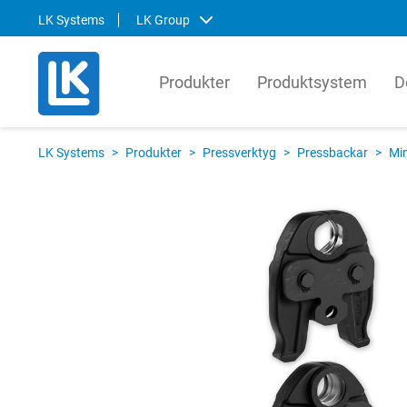
LK Systems
LK Group
Produkter
Produktsystem
D
LK Systems
LK Ar
LK Systems
>
Produkter
>
Pressverktyg
>
Pressbackar
>
Mi
LK Systems är ledande i Norden inom
LK Arma
lösningar för värme- och
systemt
tappvattensystem samt kulvert. Våra
produkt
system är enkla att installera och i vår
den gl
prefabriceringsanläggning tillverkar vi
lösnin
även skräddarsydda system som
om hur 
ytterligare förenklar installationen.
kompon
produkt
Svenska
English
Svens
Norsk
Englis