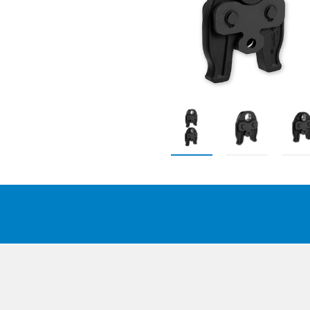
Suomi
Deutsc
Italian
Yкраїн
Suomi