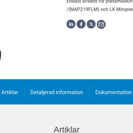
Endast avsedd för pressmaski
h
o
/(MAP219FLM) och LK Minipre
ська
Artiklar
Detaljerad information
Dokumentation
Artiklar