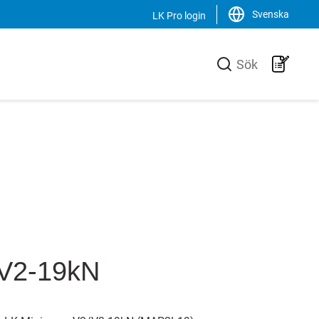
Svenska
LK Pro login
Stäng
Sök
LK Group
verkare av
LK är en familjeägd koncern som
ill VVS-
verkar internationellt inom VVS-
 effektiva
branschen. Vi är marknadsledande i
uktionen av
Sverige samt har en ökande
n unik
försäljning av produkter, system och
och
lösningar i Norden, Europa och USA.
Svenska
 V2-19kN
English