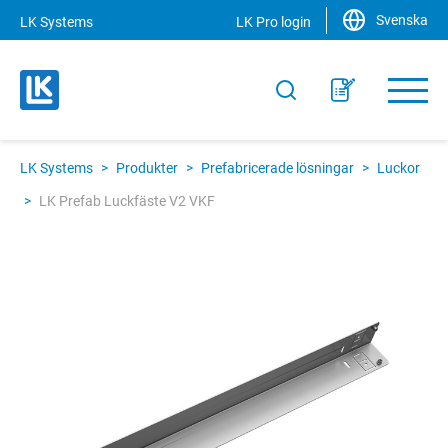
Svenska
LK Systems
LK Pro login
LK Systems
>
Produkter
>
Prefabricerade lösningar
>
Luckor
>
LK Prefab Luckfäste V2 VKF