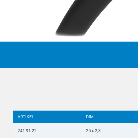
Suomi
Deutsc
Italian
Yкраїн
Suomi
ARTIKEL
DIM.
241 91 22
25 x 2,3