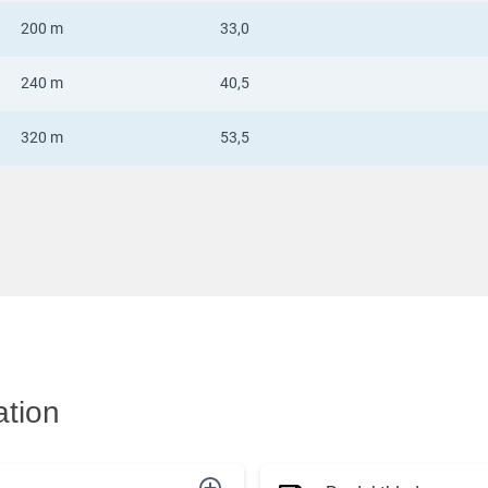
200 m
33,0
240 m
40,5
320 m
53,5
ation