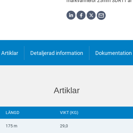
markvärmerör 25mm SDR11 är
h
o
ська
Artiklar
Detaljerad information
Dokumentation
Artiklar
LÄNGD
VIKT (KG)
175 m
29,0