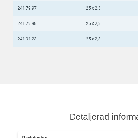
241 79 97
25 x 2,3
241 79 98
25 x 2,3
241 91 23
25 x 2,3
Detaljerad inform