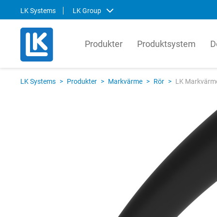
LK Systems
LK Group
Produkter
Produktsystem
D
LK Systems
LK Ar
LK Systems
>
Produkter
>
Markvärme
>
Rör
>
LK Markvärme
LK Systems är ledande i Norden inom
LK Arma
lösningar för värme- och
systemt
tappvattensystem samt kulvert. Våra
produkt
system är enkla att installera och i vår
den gl
prefabriceringsanläggning tillverkar vi
lösnin
även skräddarsydda system som
om hur 
ytterligare förenklar installationen.
kompon
produkt
Svenska
English
Svens
Norsk
Englis