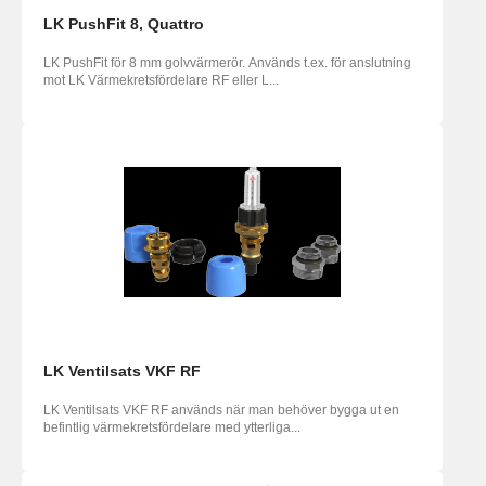
LK PushFit 8, Quattro
LK PushFit för 8 mm golvvärmerör. Används t.ex. för anslutning
mot LK Värmekretsfördelare RF eller L...
LK Ventilsats VKF RF
LK Ventilsats VKF RF används när man behöver bygga ut en
befintlig värmekretsfördelare med ytterliga...