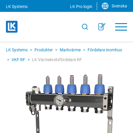
Svenska
LK Systems
LK Pro login
LK Systems
>
Produkter
>
Markvärme
>
Fördelare inomhus
>
VKF RF
>
LK Värmekretsfördelare RF