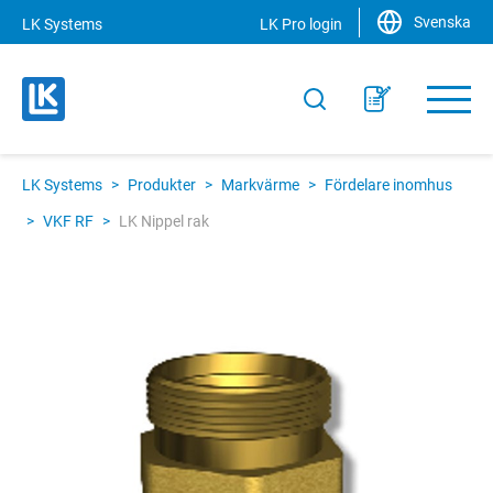
Svenska
LK Systems
LK Pro login
LK Systems
>
Produkter
>
Markvärme
>
Fördelare inomhus
>
VKF RF
>
LK Nippel rak